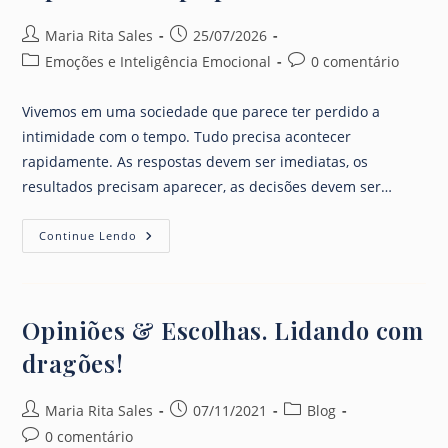
Autor
Post
Maria Rita Sales
25/07/2026
do
publicado:
Categoria
Comentários
Emoções e Inteligência Emocional
0 comentário
post:
do
do
post:
post:
Vivemos em uma sociedade que parece ter perdido a
intimidade com o tempo. Tudo precisa acontecer
rapidamente. As respostas devem ser imediatas, os
resultados precisam aparecer, as decisões devem ser…
É
Continue Lendo
Preciso
Tempo
Para
Amadurecer!
Opiniões & Escolhas. Lidando com
dragões!
Autor
Post
Categoria
Maria Rita Sales
07/11/2021
Blog
do
publicado:
do
Comentários
0 comentário