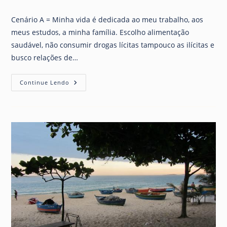
post:
post:
do
post:
Cenário A = Minha vida é dedicada ao meu trabalho, aos
meus estudos, a minha família. Escolho alimentação
saudável, não consumir drogas lícitas tampouco as ilícitas e
busco relações de…
Opiniões
Continue Lendo
&
Escolhas.
Lidando
Com
Dragões!