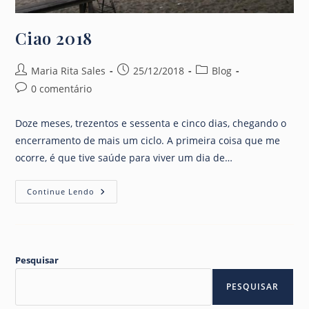
Ciao 2018
Autor
Post
Categoria
Maria Rita Sales
25/12/2018
Blog
do
publicado:
do
Comentários
0 comentário
post:
post:
do
post:
Doze meses, trezentos e sessenta e cinco dias, chegando o
encerramento de mais um ciclo. A primeira coisa que me
ocorre, é que tive saúde para viver um dia de…
Ciao
Continue Lendo
2018
Pesquisar
PESQUISAR