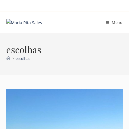
Ir
para
o
Menu
conteúdo
escolhas
>
escolhas