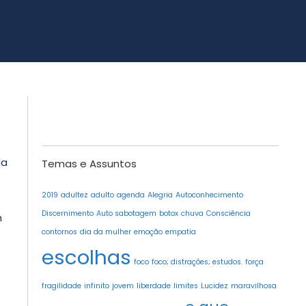
da
Temas e Assuntos
2019
adultez
adulto
agenda
Alegria
Autoconhecimento
Discernimento
Auto sabotagem
botox
chuva
Consciência
m
contornos
dia da mulher
emoção
empatia
escolhas
foco
foco; distrações; estudos.
força
fragilidade
infinito
jovem
liberdade
limites
Lucidez
maravilhosa