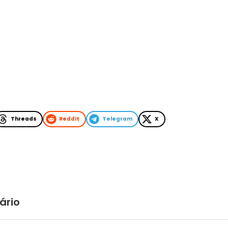
Threads
Reddit
Telegram
X
ário