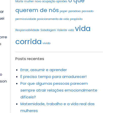
o que
Marte
mulher
novo
ocupação
opiniões
querem de nós
ar
papel
paradoxo
passado
uei
permissividade
posicionamento de vida
propósito
vida
Responsabilidade
Sabotagem
Valente
vida
orre
corrida
o
vivido
Posts recentes
Errar, assumir e aprender
go
É preciso tempo para amadurecer!
dson
Por que algumas pessoas parecem
sempre atrair relações emocionalmente
difíceis?
Maternidade, trabalho e a vida real das
mulheres