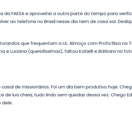
ta da FAESA e aproveitei a outra parte do tempo para verific
lver ao telefone no Brasil nesse dia nem de casa saí. Dediq
torandos que frequentam a UL. Almoço com Profa Elisa na T
 Luciana (queridíssimas), faltou Katielli e Bárbara na fot
 casal de missionários. Foi um dia bem produtivo hoje. Che
oite de lua cheia, tudo lindo sem quedas dessa vez. Chego E
 dele.