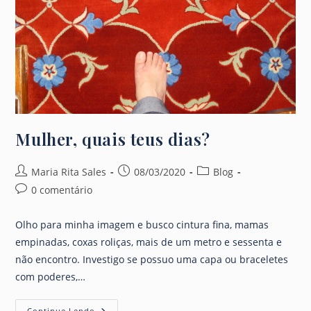
Mulher, quais teus dias?
Autor
Post
Categoria
Maria Rita Sales
08/03/2020
Blog
do
publicado:
do
Comentários
0 comentário
post:
post:
do
post:
Olho para minha imagem e busco cintura fina, mamas
empinadas, coxas roliças, mais de um metro e sessenta e
não encontro. Investigo se possuo uma capa ou braceletes
com poderes,…
Mulher,
Continue Lendo