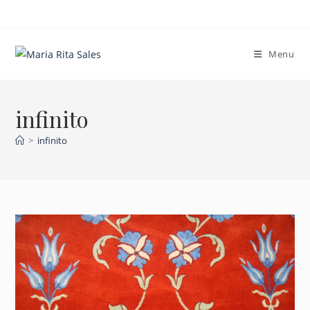
Ir
para
o
Menu
conteúdo
infinito
>
infinito