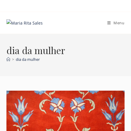
Ir
para
o
Menu
conteúdo
dia da mulher
>
dia da mulher