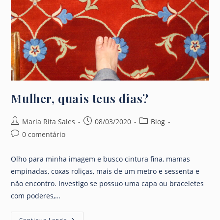
Mulher, quais teus dias?
Autor
Post
Categoria
Maria Rita Sales
08/03/2020
Blog
do
publicado:
do
Comentários
0 comentário
post:
post:
do
post:
Olho para minha imagem e busco cintura fina, mamas
empinadas, coxas roliças, mais de um metro e sessenta e
não encontro. Investigo se possuo uma capa ou braceletes
com poderes,…
Mulher,
Continue Lendo