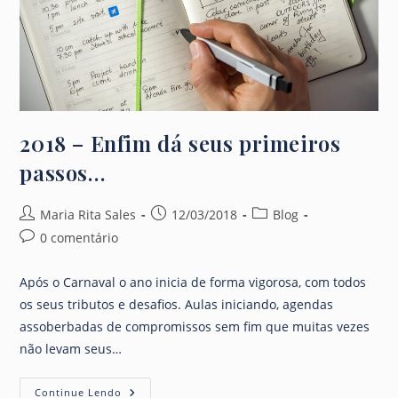
2018 – Enfim dá seus primeiros
passos…
Autor
Post
Categoria
Maria Rita Sales
12/03/2018
Blog
do
publicado:
do
Comentários
0 comentário
post:
post:
do
post:
Após o Carnaval o ano inicia de forma vigorosa, com todos
os seus tributos e desafios. Aulas iniciando, agendas
assoberbadas de compromissos sem fim que muitas vezes
não levam seus…
2018
Continue Lendo