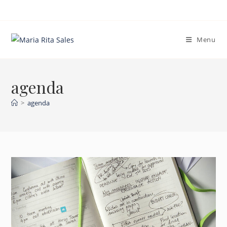
Ir
para
o
Menu
conteúdo
agenda
>
agenda