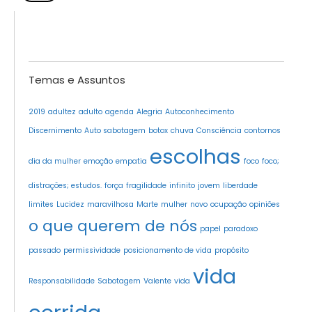
Temas e Assuntos
2019
adultez
adulto
agenda
Alegria
Autoconhecimento
Discernimento
Auto sabotagem
botox
chuva
Consciência
contornos
escolhas
dia da mulher
emoção
empatia
foco
foco;
distrações; estudos.
força
fragilidade
infinito
jovem
liberdade
limites
Lucidez
maravilhosa
Marte
mulher
novo
ocupação
opiniões
o que querem de nós
papel
paradoxo
passado
permissividade
posicionamento de vida
propósito
vida
Responsabilidade
Sabotagem
Valente
vida