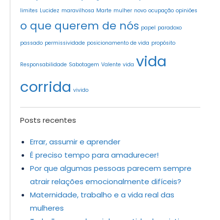
limites
Lucidez
maravilhosa
Marte
mulher
novo
ocupação
opiniões
o que querem de nós
papel
paradoxo
passado
permissividade
posicionamento de vida
propósito
vida
Responsabilidade
Sabotagem
Valente
vida
corrida
vivido
Posts recentes
Errar, assumir e aprender
É preciso tempo para amadurecer!
Por que algumas pessoas parecem sempre
atrair relações emocionalmente difíceis?
Maternidade, trabalho e a vida real das
mulheres