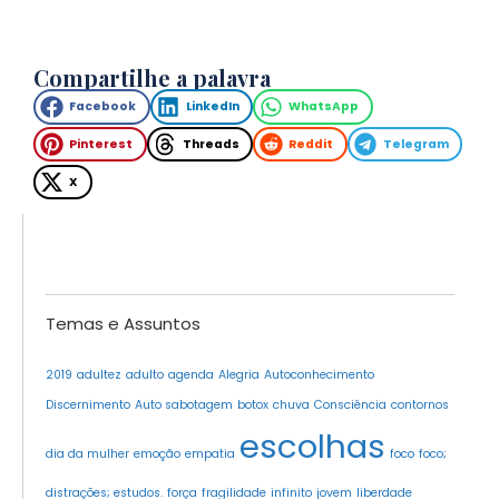
Compartilhe a palavra
Facebook
LinkedIn
WhatsApp
Pinterest
Threads
Reddit
Telegram
X
Temas e Assuntos
2019
adultez
adulto
agenda
Alegria
Autoconhecimento
Discernimento
Auto sabotagem
botox
chuva
Consciência
contornos
escolhas
dia da mulher
emoção
empatia
foco
foco;
distrações; estudos.
força
fragilidade
infinito
jovem
liberdade