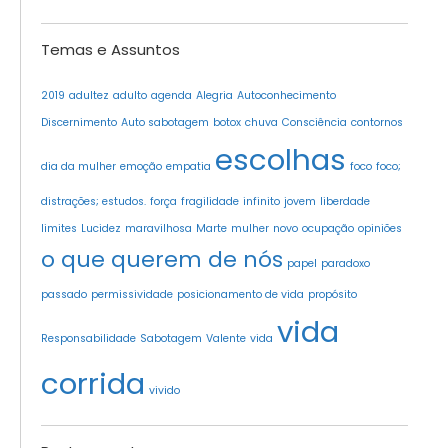
Temas e Assuntos
2019
adultez
adulto
agenda
Alegria
Autoconhecimento
Discernimento
Auto sabotagem
botox
chuva
Consciência
contornos
escolhas
dia da mulher
emoção
empatia
foco
foco;
distrações; estudos.
força
fragilidade
infinito
jovem
liberdade
limites
Lucidez
maravilhosa
Marte
mulher
novo
ocupação
opiniões
o que querem de nós
papel
paradoxo
passado
permissividade
posicionamento de vida
propósito
vida
Responsabilidade
Sabotagem
Valente
vida
corrida
vivido