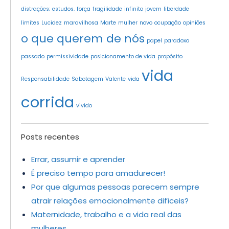
distrações; estudos.
força
fragilidade
infinito
jovem
liberdade
limites
Lucidez
maravilhosa
Marte
mulher
novo
ocupação
opiniões
o que querem de nós
papel
paradoxo
passado
permissividade
posicionamento de vida
propósito
vida
Responsabilidade
Sabotagem
Valente
vida
corrida
vivido
Posts recentes
Errar, assumir e aprender
É preciso tempo para amadurecer!
Por que algumas pessoas parecem sempre
atrair relações emocionalmente difíceis?
Maternidade, trabalho e a vida real das
mulheres