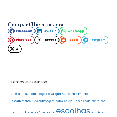
Compartilhe a palavra
Facebook
LinkedIn
WhatsApp
Pinterest
Threads
Reddit
Telegram
X
Temas e Assuntos
2019
adultez
adulto
agenda
Alegria
Autoconhecimento
Discernimento
Auto sabotagem
botox
chuva
Consciência
contornos
escolhas
dia da mulher
emoção
empatia
foco
foco;