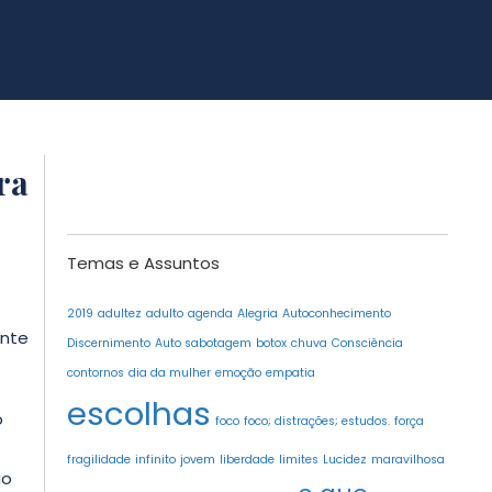
ra
Temas e Assuntos
2019
adultez
adulto
agenda
Alegria
Autoconhecimento
ente
Discernimento
Auto sabotagem
botox
chuva
Consciência
contornos
dia da mulher
emoção
empatia
escolhas
o
foco
foco; distrações; estudos.
força
fragilidade
infinito
jovem
liberdade
limites
Lucidez
maravilhosa
ao