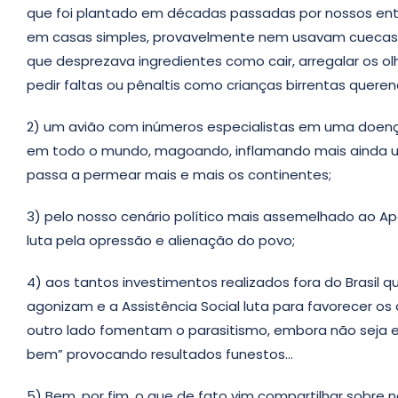
que foi plantado em décadas passadas por nossos en
em casas simples, provavelmente nem usavam cuecas Zo
que desprezava ingredientes como cair, arregalar os 
pedir faltas ou pênaltis como crianças birrentas quer
2) um avião com inúmeros especialistas em uma doenç
em todo o mundo, magoando, inflamando mais ainda u
passa a permear mais e mais os continentes;
3) pelo nosso cenário político mais assemelhado ao Ap
luta pela opressão e alienação do povo;
4) aos tantos investimentos realizados fora do Brasil
agonizam e a Assistência Social luta para favorecer os
outro lado fomentam o parasitismo, embora não seja e
bem” provocando resultados funestos…
5) Bem, por fim, o que de fato vim compartilhar sobr