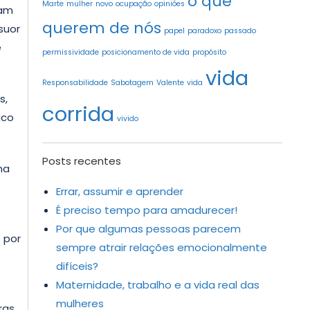
o que
Marte
mulher
novo
ocupação
opiniões
vam
querem de nós
suor
papel
paradoxo
passado
e
permissividade
posicionamento de vida
propósito
vida
Responsabilidade
Sabotagem
Valente
vida
s,
corrida
uco
vivido
Posts recentes
na
Errar, assumir e aprender
É preciso tempo para amadurecer!
Por que algumas pessoas parecem
 por
sempre atrair relações emocionalmente
difíceis?
Maternidade, trabalho e a vida real das
mulheres
ras