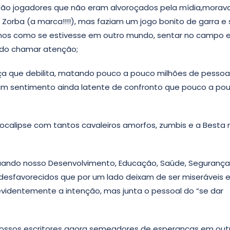
tão jogadores que não eram alvoroçados pela mídia,mora
rba (a marca!!!!), mas faziam um jogo bonito de garra e 
olhos como se estivesse em outro mundo, sentar no campo 
endo chamar atenção;
a que debilita, matando pouco a pouco milhões de pessoa
m sentimento ainda latente de confronto que pouco a po
ocalipse com tantos cavaleiros amorfos, zumbis e a Besta 
 quando nosso Desenvolvimento, Educação, Saúde, Segurança
 desfavorecidos que por um lado deixam de ser miseráveis e
videntemente a intenção, mas junta o pessoal do “se dar
e nossos escritores agora semeadores de esperanças em out