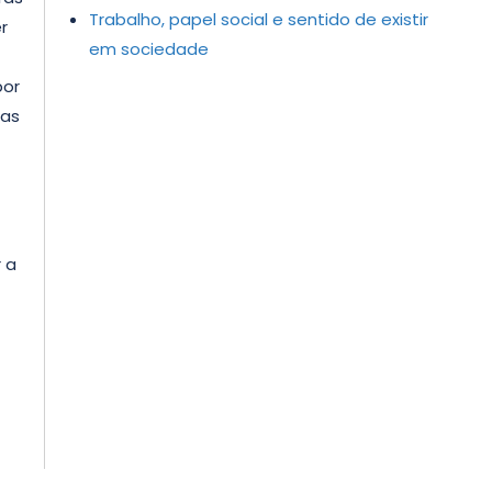
Trabalho, papel social e sentido de existir
r
em sociedade
por
cas
 a