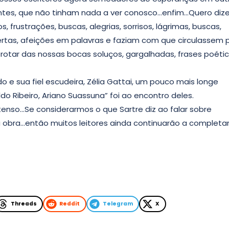
tes, que não tinham nada a ver conosco…enfim…Quero dize
frustrações, buscas, alegrias, sorrisos, lágrimas, buscas,
tas, afeições em palavras e faziam com que circulassem 
tar das nossas bocas soluços, gargalhadas, frases poéti
e sua fiel escudeira, Zélia Gattai, um pouco mais longe
o Ribeiro, Ariano Suassuna” foi ao encontro deles.
tenso…Se considerarmos o que Sartre diz ao falar sobre
 a obra…então muitos leitores ainda continuarão a completar
Threads
Reddit
Telegram
X