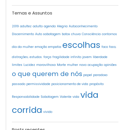
Temas e Assuntos
2019
adultez
adulto
agenda
Alegria
Autoconhecimento
Discernimento
Auto sabotagem
botox
chuva
Consciência
contornos
escolhas
dia da mulher
emoção
empatia
foco
foco;
distrações; estudos.
força
fragilidade
infinito
jovem
liberdade
limites
Lucidez
maravilhosa
Marte
mulher
novo
ocupação
opiniões
o que querem de nós
papel
paradoxo
passado
permissividade
posicionamento de vida
propósito
vida
Responsabilidade
Sabotagem
Valente
vida
corrida
vivido
Posts recentes